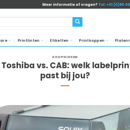
Meer informatie of vragen?
Tel: +31 (0)85 0
ware
Printlinten
Etiketten
Printkoppen
Platenr
KOOPGIDSEN
. Toshiba vs. CAB: welk labelpri
past bij jou?