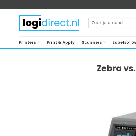
Ga
naar
inhoud
Zoeken
naar:
Printers
Print & Apply
Scanners
Labelsoft
Zebra vs