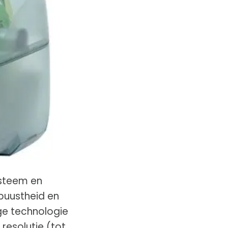
ysteem en
obuustheid en
ge technologie
resolutie (tot