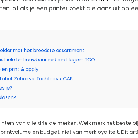
nten, of als je een printer zoekt die aansluit op e
leider met het breedste assortiment
dustriële betrouwbaarheid met lagere TCO
e en print & apply
stabel: Zebra vs. Toshiba vs. CAB
es je?
kiezen?
rinters van alle drie de merken. Welk merk het beste bi
printvolume en budget, niet van merkloyaliteit. Dit arti