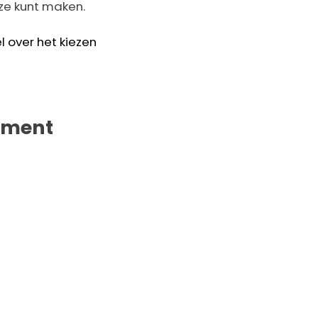
uze kunt maken.
el over het kiezen
timent