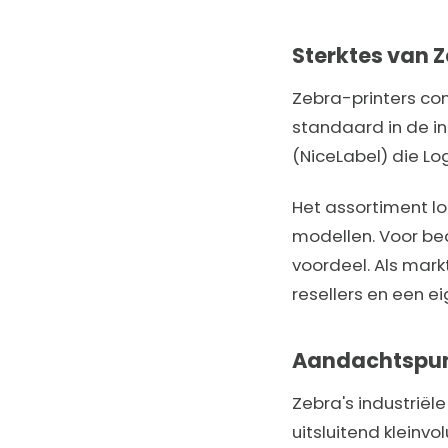
Sterktes van 
Zebra-printers co
standaard in de in
(NiceLabel) die Lo
Het assortiment lo
modellen. Voor bed
voordeel. Als mark
resellers en een 
Aandachtspu
Zebra's industriël
uitsluitend kleinv