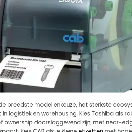
 de breedste modellenkeuze, het sterkste ecos
 in logistiek en warehousing. Kies Toshiba als r
 of ownership doorslaggevend zijn, met near-ed
paart. Kies CAB als je kleine
etiketten
met hoge 