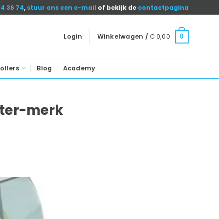
04 36 74
,
stuur ons een e-mail
of bekijk de
contactpagina
Login
Winkelwagen /
€
0,00
0
ollers
Blog
Academy
nter-merk