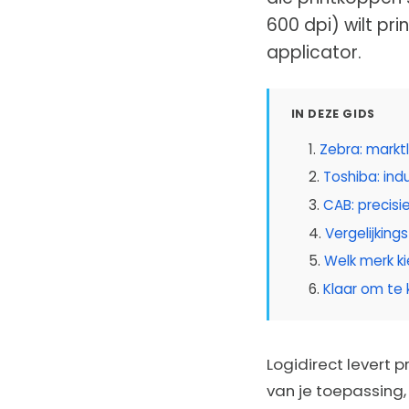
600 dpi) wilt pri
applicator.
IN DEZE GIDS
Zebra: markt
Toshiba: in
CAB: precisi
Vergelijking
Welk merk ki
Klaar om te 
Logidirect levert p
van je toepassing, 