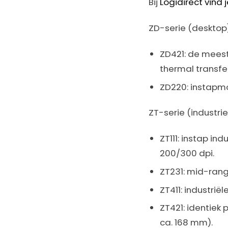
Bij
Logidirect vind 
ZD-serie (desktop)
ZD421: de meest
thermal transfer
ZD220: instapmo
ZT-serie (industrie
ZT111: instap in
200/300 dpi.
ZT231: mid-range
ZT411: industrië
ZT421: identiek 
ca. 168 mm).