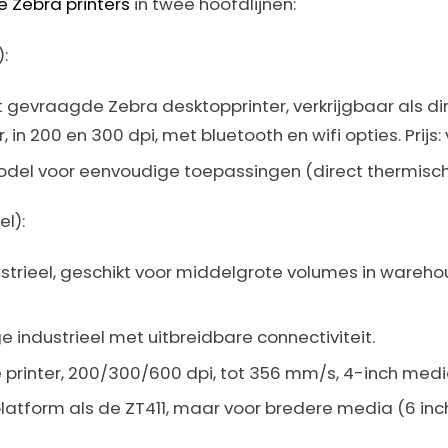
je Zebra printers
in twee hoofdlijnen:
:
 gevraagde Zebra desktopprinter, verkrijgbaar als di
, in 200 en 300 dpi, met bluetooth en wifi opties. Prijs
del voor eenvoudige toepassingen (direct thermisch,
el):
dustrieel, geschikt voor middelgrote volumes in warehou
 industrieel met uitbreidbare connectiviteit.
le printer, 200/300/600 dpi, tot 356 mm/s, 4-inch medi
platform als de ZT411, maar voor bredere media (6 inch