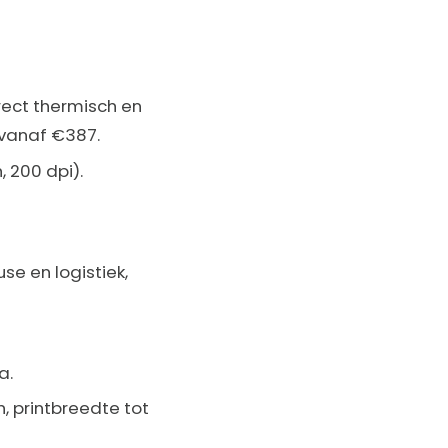
rect thermisch en
: vanaf €387.
 200 dpi).
se en logistiek,
a.
, printbreedte tot