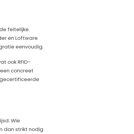
 feitelijke
der en Loftware
egratie eenvoudig.
vat ook RFID-
t een concreet
 gecertificeerde
jsd. Wie
m dan strikt nodig