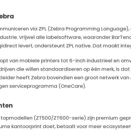
Zebra
mmuniceren via ZPL (Zebra Programming Language), de
dustrie. Vrijwel alle labelsoftware, waaronder BarTen
gidirect levert, ondersteunt ZPL native. Dat maakt int
opt van mobiele printers tot 6-inch industrieel en om
rijven die willen standaardiseren op één merk, is da
tleider heeft Zebra bovendien een groot netwerk van
eigen serviceprogramma (OneCare).
nten
e topmodellen (ZT500/ZT600-serie) zijn premium gepri
olume kantoorprint doet, betaalt voor meer ecosystee