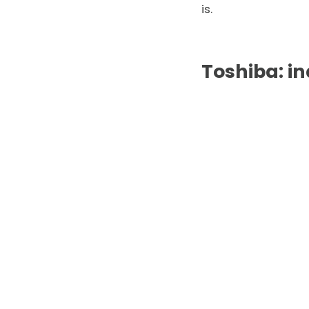
is.
Toshiba: i