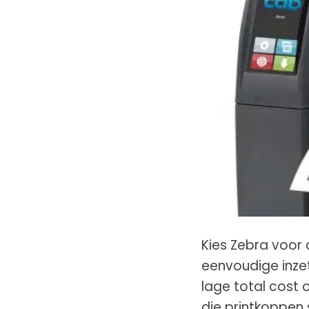
Kies Zebra voor
eenvoudige inzet
lage total cost
die printkoppen s