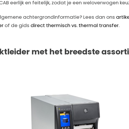
CAB eerlijk en feitelijk, zodat je een weloverwogen ke
 algemene achtergrondinformatie? Lees dan ons
artik
er
of de gids
direct thermisch vs. thermal transfer
.
ktleider met het breedste assor