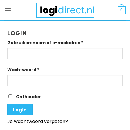
Ga
naar
0
inhoud
LOGIN
Vereist
Gebruikersnaam of e-mailadres
*
Vereist
Wachtwoord
*
Onthouden
Login
Je wachtwoord vergeten?