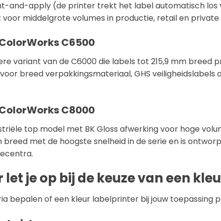
nt-and-apply (de printer trekt het label automatisch los
 voor middelgrote volumes in productie, retail en private l
 ColorWorks C6500
re variant van de C6000 die labels tot 215,9 mm breed prin
voor breed verpakkingsmateriaal, GHS veiligheidslabels 
 ColorWorks C8000
striële top model met BK Gloss afwerking voor hoge vol
 breed met de hoogste snelheid in de serie en is ontworp
iecentra.
let je op bij de keuze van een kleu
eria bepalen of een kleur labelprinter bij jouw toepassing p