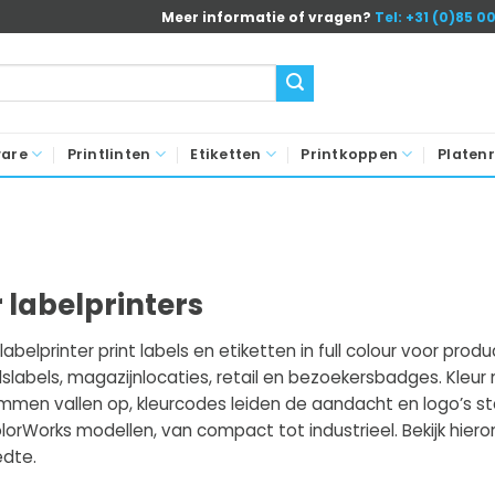
Meer informatie of vragen?
Tel: +31 (0)85 0
ware
Printlinten
Etiketten
Printkoppen
Platenr
 labelprinters
 labelprinter print labels en etiketten in full colour voor pr
dslabels, magazijnlocaties, retail en bezoekersbadges. Kleur
men vallen op, kleurcodes leiden de aandacht en logo’s staan st
orWorks modellen, van compact tot industrieel. Bekijk hiero
edte.