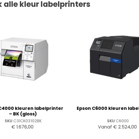
k alle kleur labelprinters
+
C4000 kleuren labelprinter
Epson C6000 kleuren labe
– BK (gloss)
SKU
C31CK03102BK
SKU
C6000
€
1.676,00
Vanaf
€
2.524,00