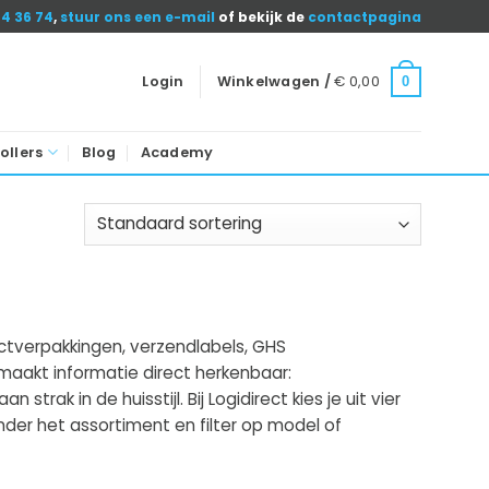
04 36 74
,
stuur ons een e-mail
of bekijk de
contactpagina
Login
Winkelwagen /
€
0,00
0
ollers
Blog
Academy
oductverpakkingen, verzendlabels, GHS
 maakt informatie direct herkenbaar:
rak in de huisstijl. Bij Logidirect kies je uit vier
nder het assortiment en filter op model of