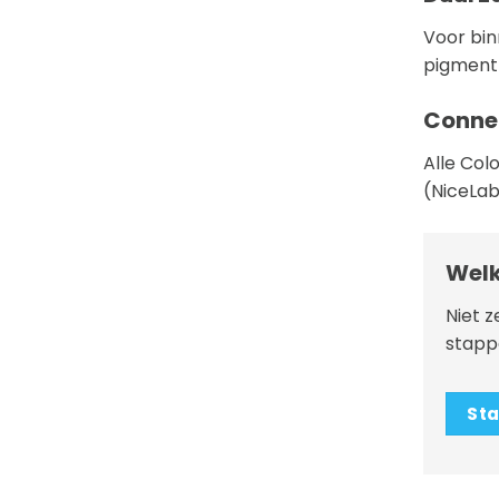
Voor bin
pigment 
Connec
Alle Col
(NiceLab
Welk
Niet z
stappe
Sta