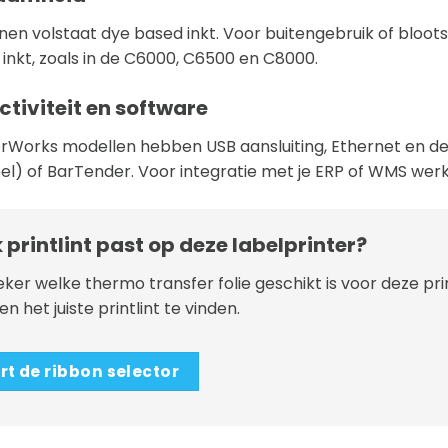
nen volstaat dye based inkt. Voor buitengebruik of blootste
inkt, zoals in de C6000, C6500 en C8000.
tiviteit en software
orWorks modellen hebben USB aansluiting, Ethernet en de 
el) of BarTender. Voor integratie met je ERP of WMS werk
 printlint past op deze labelprinter?
eker welke thermo transfer folie geschikt is voor deze pr
n het juiste printlint te vinden.
rt de ribbon selector