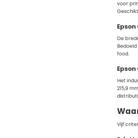
voor pri
Geschikt
Epson
De brede
Bedoeld 
food.
Epson
Het indu
215,9 mm
distribut
Waar 
Vijf crit