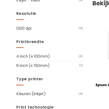
Inkjet - kleur
(4)
Bekij
Resolutie
1200 dpi
(4)
Printbreedte
4 inch (± 100mm)
(3)
6 inch (± 150mm)
(1)
+
Type printer
Epson 
Kleuren (inkjet)
(4)
Print technologie