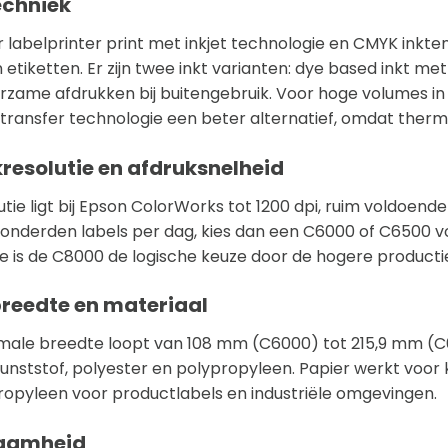
echniek
r labelprinter print met inkjet technologie en CMYK inkten
n etiketten. Er zijn twee inkt varianten: dye based inkt m
rzame afdrukken bij buitengebruik. Voor hoge volumes in z
transfer technologie een beter alternatief, omdat thermal
resolutie en afdruksnelheid
utie ligt bij Epson ColorWorks tot 1200 dpi, ruim voldoende
 honderden labels per dag, kies dan een C6000 of C6500 v
e is de C8000 de logische keuze door de hogere producti
reedte en materiaal
male breedte loopt van 108 mm (C6000) tot 215,9 mm (
kunststof, polyester en polypropyleen. Papier werkt voo
ropyleen voor productlabels en industriële omgevingen.
aamheid