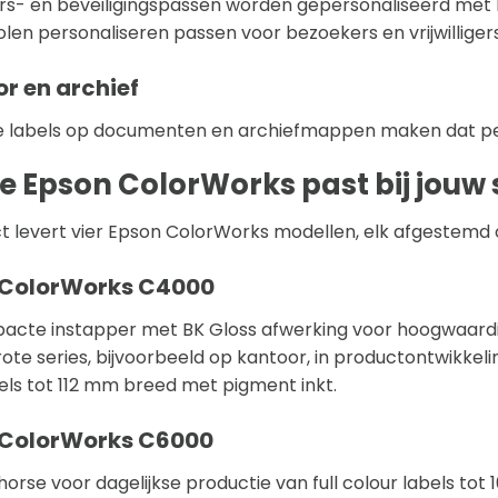
s- en beveiligingspassen worden gepersonaliseerd met kle
len personaliseren passen voor bezoekers en vrijwilligers
r en archief
ke labels op documenten en archiefmappen maken dat pers
 Epson ColorWorks past bij jouw s
ct levert vier Epson ColorWorks modellen, elk afgestemd
 ColorWorks C4000
cte instapper met BK Gloss afwerking voor hoogwaardige
ote series, bijvoorbeeld op kantoor, in productontwikkelin
bels tot 112 mm breed met pigment inkt.
 ColorWorks C6000
orse voor dagelijkse productie van full colour labels tot