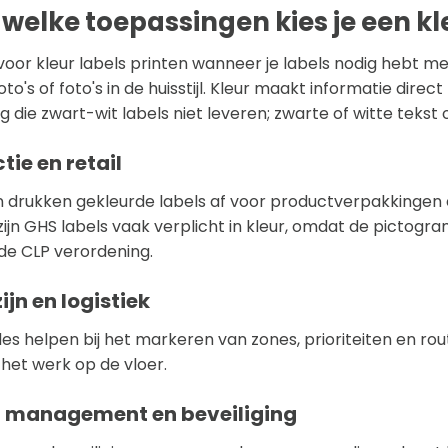
welke toepassingen kies je een kl
 voor kleur labels printen wanneer je labels nodig hebt m
to's of foto's in de huisstijl. Kleur maakt informatie dire
ing die zwart-wit labels niet leveren; zwarte of witte tek
tie en retail
n drukken gekleurde labels af voor productverpakkingen e
zijn GHS labels vaak verplicht in kleur, omdat de pictogra
de CLP verordening.
jn en logistiek
es helpen bij het markeren van zones, prioriteiten en rou
 het werk op de vloer.
r management en beveiliging