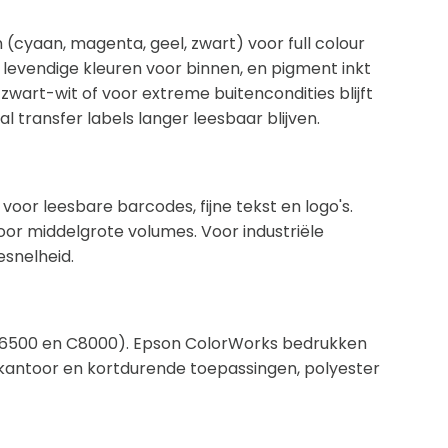
 (cyaan, magenta, geel, zwart) voor full colour
et levendige kleuren voor binnen, en pigment inkt
wart-wit of voor extreme buitencondities blijft
 transfer labels langer leesbaar blijven.
 voor leesbare barcodes, fijne tekst en logo's.
oor middelgrote volumes. Voor industriële
esnelheid.
C6500 en C8000). Epson ColorWorks bedrukken
r kantoor en kortdurende toepassingen, polyester