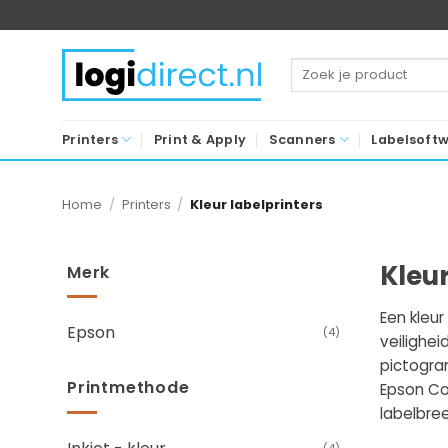
Ga
naar
inhoud
Zoeken
naar:
Printers
Print & Apply
Scanners
Labelsoft
Home
/
Printers
/
Kleur labelprinters
Kleur
Merk
Een kleur
Epson
(4)
veilighei
pictogram
Printmethode
Epson Col
labelbre