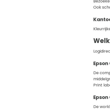
Bezoeker
Ook scho
Kantoo
Kleurrij
Welke
Logidire
Epson
De compa
middelgr
Print la
Epson
De workh