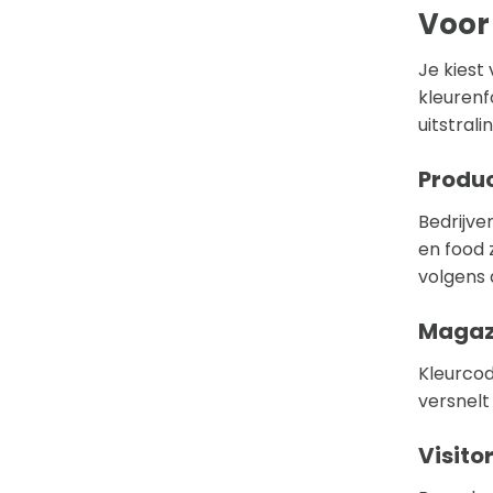
Voor 
Je kiest
kleurenfo
uitstral
Produc
Bedrijve
en food 
volgens 
Magazi
Kleurcod
versnelt
Visito