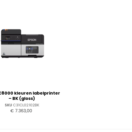
C8000 kleuren labelprinter
– BK (gloss)
SKU
C31CL02102BK
€
7.363,00