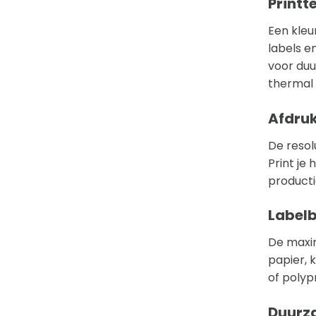
Printt
Een kleu
labels e
voor duu
thermal 
Afdruk
De resol
Print je
producti
Labelb
De maxi
papier, 
of polyp
Duurz