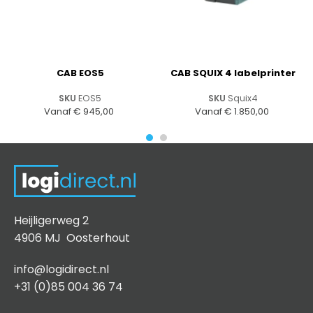
CAB EOS5
CAB SQUIX 4 labelprinter
SKU
EOS5
SKU
Squix4
Vanaf
€
945,00
Vanaf
€
1.850,00
Heijligerweg 2
4906 MJ Oosterhout
info@logidirect.nl
+31 (0)85 004 36 74