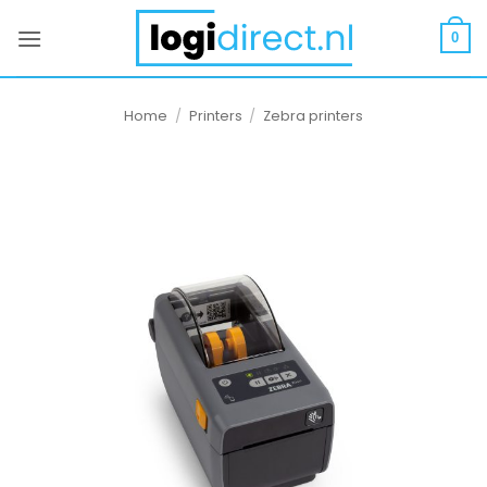
Ga
naar
0
inhoud
Home
/
Printers
/
Zebra printers