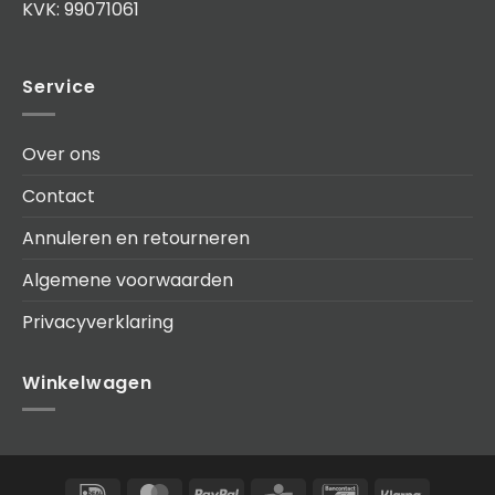
KVK: 99071061
Service
Over ons
Contact
Annuleren en retourneren
Algemene voorwaarden
Privacyverklaring
Winkelwagen
IDeal
MasterCard
PayPal
KBC
Bancontact
Klarna