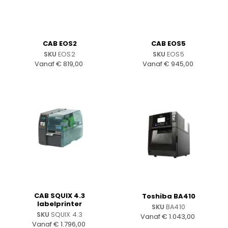
CAB EOS2
CAB EOS5
SKU
EOS2
SKU
EOS5
Vanaf
€
819,00
Vanaf
€
945,00
CAB SQUIX 4.3
Toshiba BA410
labelprinter
SKU
BA410
SKU
SQUIX 4.3
Vanaf
€
1.043,00
Vanaf
€
1.796,00