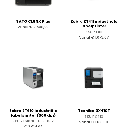
Zebra ZT411 industriële
SATO CL6NX Plus
labelprinter
Vanaf
€
2.668,00
SKU
ZT411
Vanaf
€
1.073,67
Zebra ZT610 industriële
Toshiba BX410T
labelprinter (600 dpi)
SKU
BX410
SKU
ZT61046-T0E0100Z
Vanaf
€
1.613,00
€
2.614,09