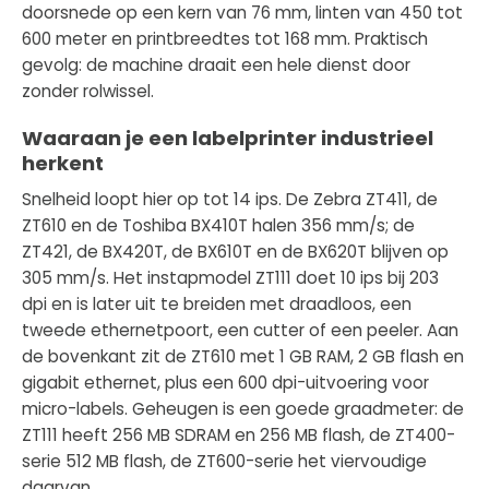
doorsnede op een kern van 76 mm, linten van 450 tot
600 meter en printbreedtes tot 168 mm. Praktisch
gevolg: de machine draait een hele dienst door
zonder rolwissel.
Waaraan je een labelprinter industrieel
herkent
Snelheid loopt hier op tot 14 ips. De Zebra ZT411, de
ZT610 en de Toshiba BX410T halen 356 mm/s; de
ZT421, de BX420T, de BX610T en de BX620T blijven op
305 mm/s. Het instapmodel ZT111 doet 10 ips bij 203
dpi en is later uit te breiden met draadloos, een
tweede ethernetpoort, een cutter of een peeler. Aan
de bovenkant zit de ZT610 met 1 GB RAM, 2 GB flash en
gigabit ethernet, plus een 600 dpi-uitvoering voor
micro-labels. Geheugen is een goede graadmeter: de
ZT111 heeft 256 MB SDRAM en 256 MB flash, de ZT400-
serie 512 MB flash, de ZT600-serie het viervoudige
daarvan.