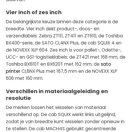
Vier inch of zes inch
De belangrijkste keuze binnen deze categorie is de
breedte. Vier inch dekt product-, doos- en
verzendlabels: Zebra ZT111, ZT411 en ZT610, de Toshiba
BX400-serie, de SATO CL4NX Plus, de cab SQUIX 4 en
de NOVEXX XLP 604. Zes inch is voor pallet-, Odette-,
UCC- en GS1-logistieklabels: de ZT421 met 168 mm, de
Toshiba BX610T en BX620T met 162 mm, de
sato
printer
CL6NX Plus met 167,5 mm en de NOVEXX XLP
606 met 160 mm.
Verschillen in materiaalgeleiding en
resolutie
De merken lossen het wisselen van materiaal
verschillend op. De cab SQUIX werkt links uitgelijnd,
zodat je van breedte kunt wisselen zonder opnieuw in
te stellen. De cab MACH4S gebruikt gecentreerde