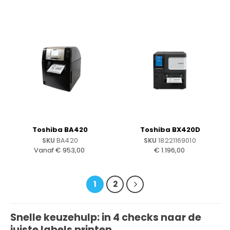
Toshiba BA420
Toshiba BX420D
SKU
BA420
SKU
18221169010
Vanaf
€
953,00
€
1.196,00
1
2
Snelle keuzehulp: in 4 checks naar de
juiste labels printen