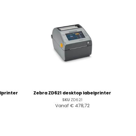
+
lprinter
Zebra ZD621 desktop labelprinter
SKU
ZD621
Vanaf
€
478,72