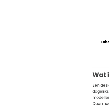
+
Zebr
Wat i
Een desk
dagelijk
modellen
Daarmee 