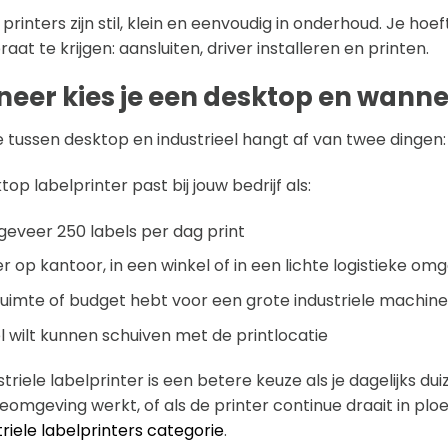
printers zijn stil, klein en eenvoudig in onderhoud. Je hoe
aat te krijgen: aansluiten, driver installeren en printen.
er kies je een desktop en wannee
 tussen desktop en industrieel hangt af van twee dingen
op labelprinter past bij jouw bedrijf als:
ngeveer 250 labels per dag print
er op kantoor, in een winkel of in een lichte logistieke om
ruimte of budget hebt voor een grote industriele machine
bel wilt kunnen schuiven met de printlocatie
triele labelprinter is een betere keuze als je dagelijks du
eomgeving werkt, of als de printer continue draait in plo
triele labelprinters categorie
.