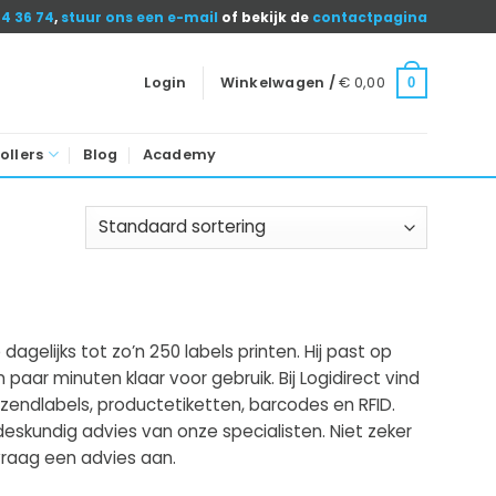
04 36 74
,
stuur ons een e-mail
of bekijk de
contactpagina
Login
Winkelwagen /
€
0,00
0
ollers
Blog
Academy
agelijks tot zo’n 250 labels printen. Hij past op
n paar minuten klaar voor gebruik. Bij Logidirect vind
rzendlabels, productetiketten, barcodes en RFID.
eskundig advies van onze specialisten. Niet zeker
raag een advies aan.