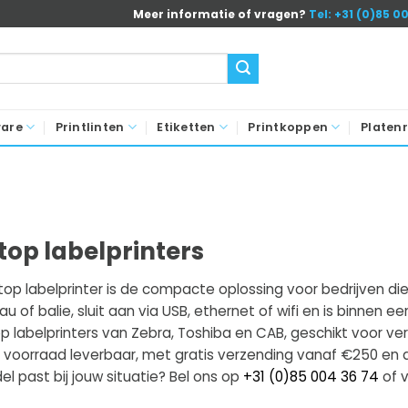
Meer informatie of vragen?
Tel: +31 (0)85 0
ware
Printlinten
Etiketten
Printkoppen
Platenr
top labelprinters
op labelprinter is de compacte oplossing voor bedrijven die d
u of balie, sluit aan via USB, ethernet of wifi en is binnen ee
p labelprinters van Zebra, Toshiba en CAB, geschikt voor ve
t voorraad leverbaar, met gratis verzending vanaf €250 en d
l past bij jouw situatie? Bel ons op
+31 (0)85 004 36 74
of v