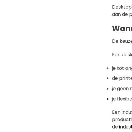
Desktop 
aan de pr
Wanne
De keuze
Een deskt
je tot o
de print
je geen 
je flexi
Een indus
producti
de
indus