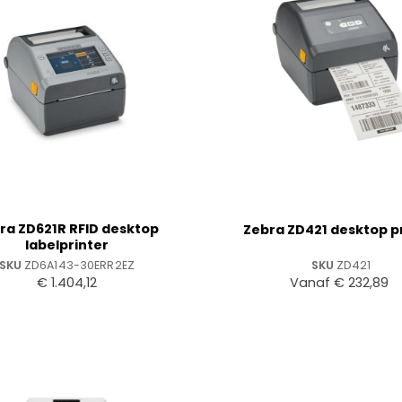
+
ra ZD621R RFID desktop
Zebra ZD421 desktop p
labelprinter
SKU
ZD6A143-30ERR2EZ
SKU
ZD421
€
1.404,12
Vanaf
€
232,89