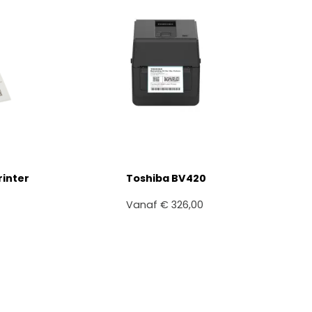
+
rinter
Toshiba BV420
Vanaf
€
326,00