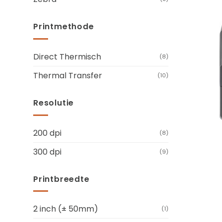
Printmethode
Direct Thermisch
(8)
Thermal Transfer
(10)
Resolutie
200 dpi
+
(8)
300 dpi
(9)
Printbreedte
2 inch (± 50mm)
(1)