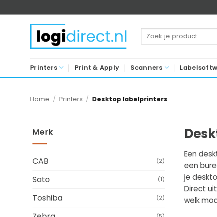
Ga
naar
inhoud
Zoeken
naar:
Printers
Print & Apply
Scanners
Labelsoft
Home
/
Printers
/
Desktop labelprinters
Desk
Merk
Een deskt
CAB
(2)
een burea
je deskto
Sato
(1)
Direct ui
Toshiba
(2)
welk mode
Zebra
(5)