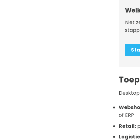
Welk
Niet z
stappe
Sta
Toep
Desktop 
Websho
of ERP
Retail:
p
Logisti