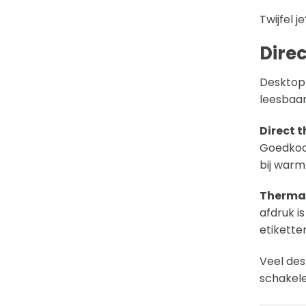
Twijfel 
Direc
Desktop 
leesbaar
Direct 
Goedkoop
bij warmt
Thermal
afdruk i
etikette
Veel des
schakele