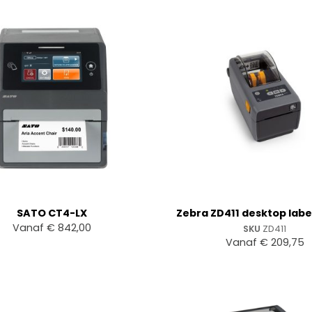
+
SATO CT4-LX
Zebra ZD411 desktop labe
Vanaf
€
842,00
SKU
ZD411
Vanaf
€
209,75