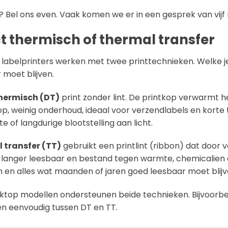
je? Bel ons even. Vaak komen we er in een gesprek van vijf 
t thermisch of thermal transfer
labelprinters werken met twee printtechnieken. Welke je 
 moet blijven.
thermisch (DT)
print zonder lint. De printkop verwarmt h
, weinig onderhoud, ideaal voor verzendlabels en korte t
e of langdurige blootstelling aan licht.
 transfer (TT)
gebruikt een printlint (ribbon) dat door 
s langer leesbaar en bestand tegen warmte, chemicalien e
n en alles wat maanden of jaren goed leesbaar moet blijv
ktop modellen ondersteunen beide technieken. Bijvoorb
n eenvoudig tussen DT en TT.