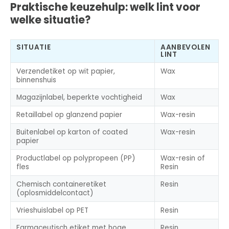
Praktische keuzehulp: welk lint voor
welke situatie?
SITUATIE
AANBEVOLEN
LINT
Verzendetiket op wit papier,
Wax
binnenshuis
Magazijnlabel, beperkte vochtigheid
Wax
Retaillabel op glanzend papier
Wax-resin
Buitenlabel op karton of coated
Wax-resin
papier
Productlabel op polypropeen (PP)
Wax-resin of
fles
Resin
Chemisch containereti­ket
Resin
(oplosmiddelcontact)
Vrieshuislabel op PET
Resin
Farmaceutisch etiket met hoge
Resin