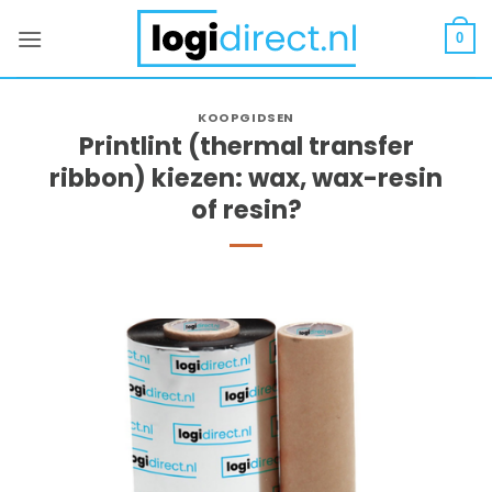
Ga
naar
0
inhoud
KOOPGIDSEN
Printlint (thermal transfer
ribbon) kiezen: wax, wax-resin
of resin?