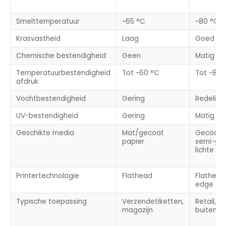
Smelttemperatuur
~65 °C
~80 °C
Krasvastheid
Laag
Goed
Chemische bestendigheid
Geen
Matig
Temperatuurbestendigheid
Tot ~60 °C
Tot ~80 
afdruk
Vochtbestendigheid
Gering
Redelijk
UV-bestendigheid
Gering
Matig
Geschikte media
Mat/gecoat
Gecoat p
papier
semi-gla
lichte sy
Printertechnologie
Flathead
Flathead
edge
Typische toepassing
Verzendetiketten,
Retail, lo
magazijn
buitenve