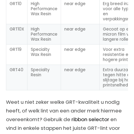
GRT10
High
near edge
Erg breed inze
Performance
voor alle typen
Wax Resin
en
verpakkingsmat
GRT10X
High
near edge
Gecoat op een
Performance
micron film voo
Wax Resin
langere rolleng
GRT19
Specialty
near edge
Voor extra
Wax Resin
resistentie en 
hogere printsn
GRT40
Specialty
near edge
Extra duurzaa
Resin
tegen hitte en
slijtage bij hog
printsnelheden
Weet u niet zeker welke GRT-kwaliteit u nodig
heeft, of welk lint van een ander merk hiermee
overeenkomt? Gebruik de
ribbon selector
en
vind in enkele stappen het juiste GRT-lint voor