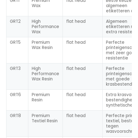
GRT1
Premium
flat head
Beste keuze vo
Wax
algemeen
etiketteren op
GRT2
High
flat head
Algemeen
Performance
etiketteren me
Wax
extra resistent
GRT5
Premium
flat head
Perfecte
Wax Resin
printeigensch
met zeer goed
resistentie
GRT3
High
flat head
Perfecte
Performance
printeigensch
Wax Resin
met goede
krasbestendigh
GRT6
Premium
flat head
Extra krasvast
Resin
bestendigheid
synthetische la
GRT8
Premium
flat head
Perfecte print 
Textiel Resin
textiel, bestan
tegen
wasvoorschrift