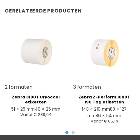
GERELATEERDE PRODUCTEN
2 formaten
3 formaten
Zebra 8100T Cryocool
Zebra Z-Perform 1000T
etiketten
190 Tag etiketten
51 × 25 mm
40 × 25 mm
148 × 210 mm
83 × 127
Vanaf
€
239,04
mm
86 × 54 mm
Vanaf
€
65,14