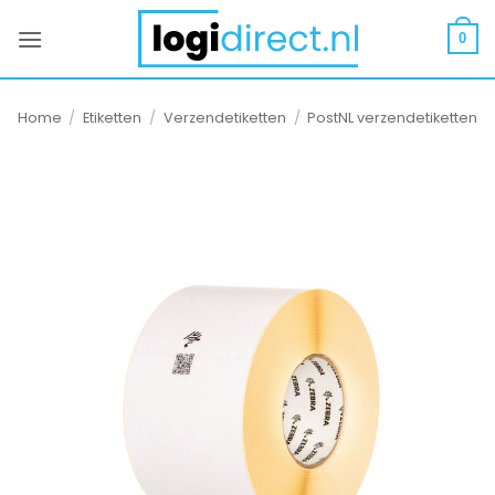
Ga
naar
0
inhoud
Home
/
Etiketten
/
Verzendetiketten
/
PostNL verzendetiketten