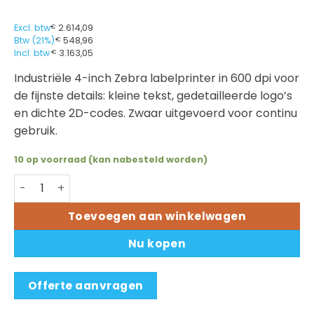
Excl. btw
€
2.614,09
Btw (21%)
€
548,96
Incl. btw
€
3.163,05
Industriële 4-inch Zebra labelprinter in 600 dpi voor
de fijnste details: kleine tekst, gedetailleerde logo’s
en dichte 2D-codes. Zwaar uitgevoerd voor continu
gebruik.
10 op voorraad (kan nabesteld worden)
Zebra ZT610 industriële labelprinter (600 dpi) aantal
Toevoegen aan winkelwagen
Nu kopen
Offerte aanvragen