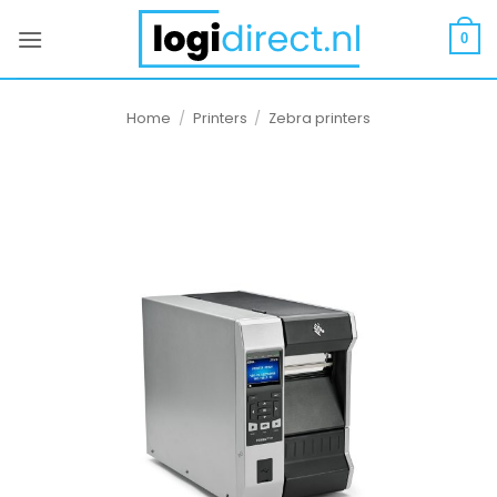
Ga
naar
0
inhoud
Home
/
Printers
/
Zebra printers