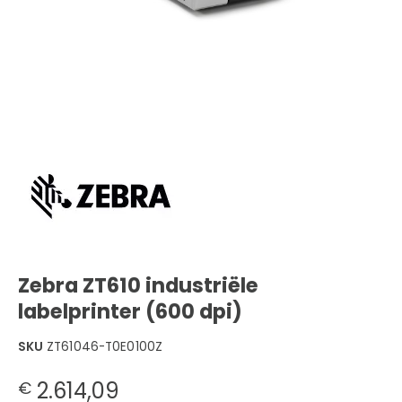
Zebra ZT610 industriële
labelprinter (600 dpi)
SKU
ZT61046-T0E0100Z
2.614,09
€