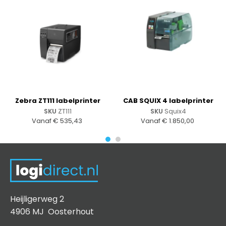
Zebra ZT111 labelprinter
CAB SQUIX 4 labelprinter
SKU
ZT111
SKU
Squix4
Vanaf
€
535,43
Vanaf
€
1.850,00
Heijligerweg 2
4906 MJ Oosterhout