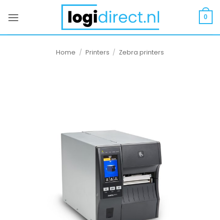
Ga
naar
0
inhoud
Home
/
Printers
/
Zebra printers