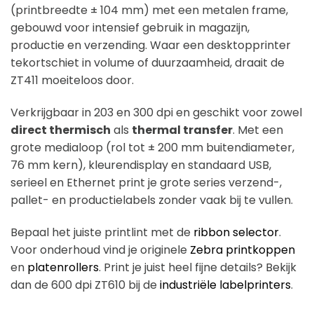
(printbreedte ± 104 mm) met een metalen frame,
gebouwd voor intensief gebruik in magazijn,
productie en verzending. Waar een desktopprinter
tekortschiet in volume of duurzaamheid, draait de
ZT411 moeiteloos door.
Verkrijgbaar in 203 en 300 dpi en geschikt voor zowel
direct thermisch
als
thermal transfer
. Met een
grote medialoop (rol tot ± 200 mm buitendiameter,
76 mm kern), kleurendisplay en standaard USB,
serieel en Ethernet print je grote series verzend-,
pallet- en productielabels zonder vaak bij te vullen.
Bepaal het juiste printlint met de
ribbon selector
.
Voor onderhoud vind je originele
Zebra printkoppen
en
platenrollers
. Print je juist heel fijne details? Bekijk
dan de 600 dpi ZT610 bij de
industriële labelprinters
.