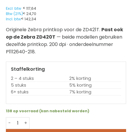
Excl. btw
€
117,64
Btw (21%)
€
24,70
Incl. btw
€
142,34
Originele Zebra printkop voor de ZD421T.
Past ook
op de Zebra ZD420T
— beide modellen gebruiken
dezelfde printkop. 200 dpi · onderdeelnummer
P1112640-218.
Staffelkorting
2 – 4 stuks
2% korting
5 stuks
5% korting
6+ stuks
7% korting
138 op voorraad (kan nabesteld worden)
Printkop Zebra ZD421T / ZD420T - 203dpi (P1112640-218)