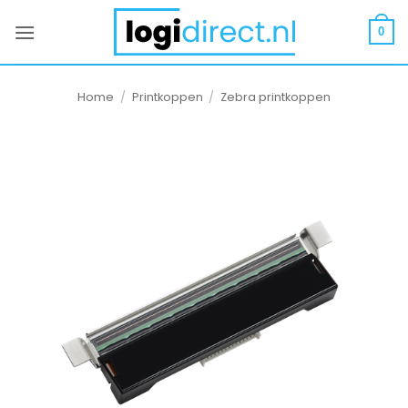
Ga
naar
0
inhoud
Home
/
Printkoppen
/
Zebra printkoppen