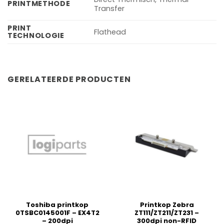
PRINTMETHODE
Transfer
PRINT
Flathead
TECHNOLOGIE
GERELATEERDE PRODUCTEN
Toshiba printkop
Printkop Zebra
0TSBC0145001F – EX4T2
ZT111/ZT211/ZT231 –
– 200dpi
300dpi non-RFID