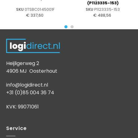
(P1123335-153)
SKU
0TSBC0145001F
SKU
P1123335-153
€
337,60
€
488,56
Heijligerweg 2
4906 MJ Oosterhout
info@logidirect.nl
+31 (0)85 004 36 74
KVK: 99071061
Service