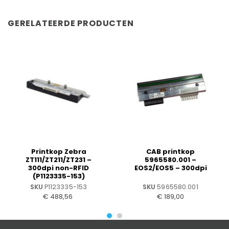
GERELATEERDE PRODUCTEN
Printkop Zebra
CAB printkop
ZT111/ZT211/ZT231 –
5965580.001 –
300dpi non-RFID
EOS2/EOS5 – 300dpi
(P1123335-153)
SKU
P1123335-153
SKU
5965580.001
€
488,56
€
189,00