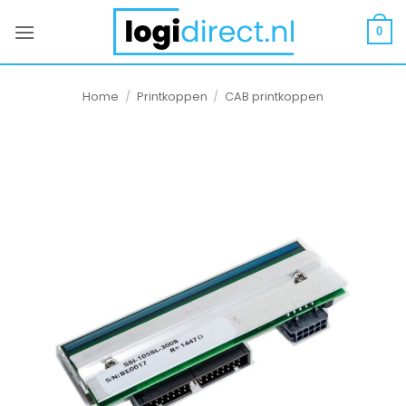
Ga
naar
0
inhoud
Home
/
Printkoppen
/
CAB printkoppen