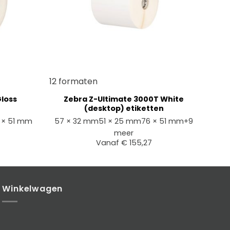
+
12 formaten
Gloss
Zebra Z-Ultimate 3000T White
(desktop) etiketten
 × 51 mm
57 × 32 mm
51 × 25 mm
76 × 51 mm
+9
meer
Vanaf
€
155,27
Winkelwagen