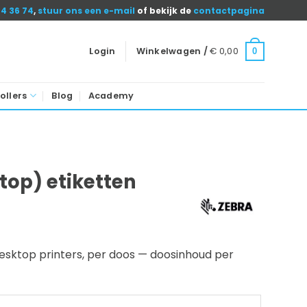
04 36 74
,
stuur ons een e-mail
of bekijk de
contactpagina
Login
Winkelwagen /
€
0,00
0
ollers
Blog
Academy
top) etiketten
esktop printers, per doos — doosinhoud per