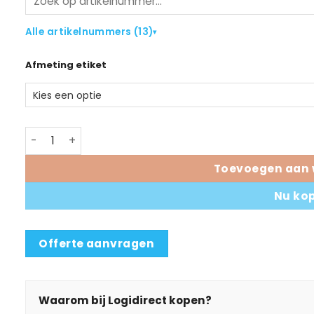
Alle artikelnummers (13)
▾
Afmeting etiket
Zebra Z-Perform 1000D (desktop) etiketten aantal
Toevoegen aan 
Nu ko
Offerte aanvragen
Waarom bij Logidirect kopen?