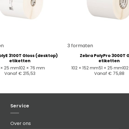
+
en
3 formaten
olyE 3100T Gloss (desktop)
Zebra PolyPro 3000T 
etiketten
etiketten
 × 25 mm
102 × 76 mm
102 × 152 mm
51 × 25 mm
102
Vanaf
€
215,53
Vanaf
€
75,88
Service
Over ons