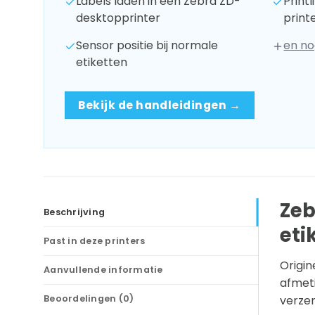
Labels laden in een Zebra ZD-
Print
desktopprinter
print
Sensor positie bij normale
en no
etiketten
Bekijk de handleidingen →
Zeb
Beschrijving
eti
Past in deze printers
Origin
Aanvullende informatie
afmeti
Beoordelingen (0)
verzen