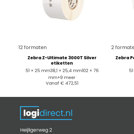
+
+
12 formaten
2 format
Zebra Z-Ultimate 3000T Silver
Zebra P
etiketten
51 × 25 mm
38,1 × 25,4 mm
102 × 76
51
mm
+9 meer
Vanaf
€
472,51
Heijligerweg 2