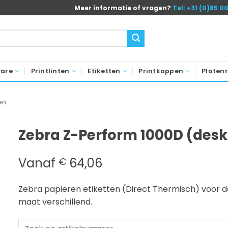
Meer informatie of vragen?
Tel: +31 (0)85 0
ware
Printlinten
Etiketten
Printkoppen
Platenr
en
Zebra Z-Perform 1000D (desk
Vanaf
64,06
€
Zebra papieren etiketten (Direct Thermisch) voor d
maat verschillend.