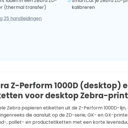
lint laden in een Zebra ZD-
SmartCal: je Zebra ZD-pr
er (thermal transfer)
kalibreren
g 25 handleidingen
ra Z-Perform 1000D (desktop) e
ketten voor desktop Zebra-prin
ele Zebra papieren etiketten uit de Z-Perform 1000D-lijn
ngenreeks die aansluit op de ZD-serie, GK- en GX-printer
d-, pallet- en productetiketten met een korte levensduu