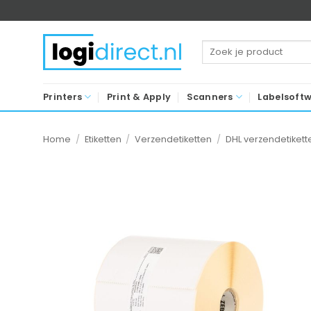
Ga
naar
inhoud
Zoeken
naar:
Printers
Print & Apply
Scanners
Labelsoft
Home
/
Etiketten
/
Verzendetiketten
/
DHL verzendetikett