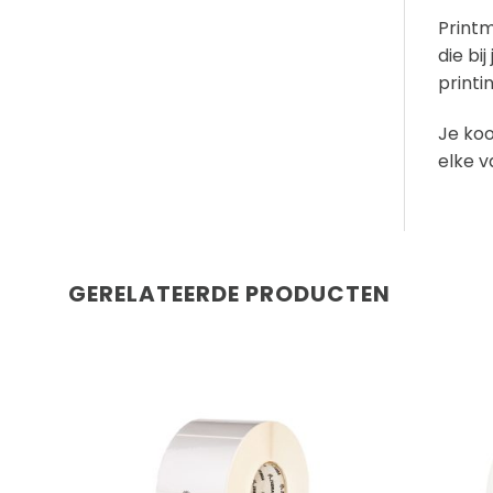
Printm
die bi
printin
Je koo
elke v
GERELATEERDE PRODUCTEN