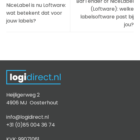
BarTender of NiceLabel
NiceLabel is nu Loftware:
(Loftware): welke
wat betekent dat voor
labelsoftware past bij
jouw labels?
jou?
Heijligerweg 2
4906 MJ Oosterhout
info@logidirect.nl
+31 (0)85 004 36 74
KVK: 99071061