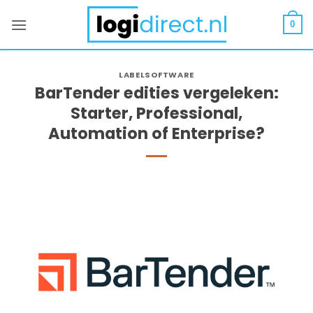
Ga
naar
0
inhoud
LABELSOFTWARE
BarTender edities vergeleken:
Starter, Professional,
Automation of Enterprise?