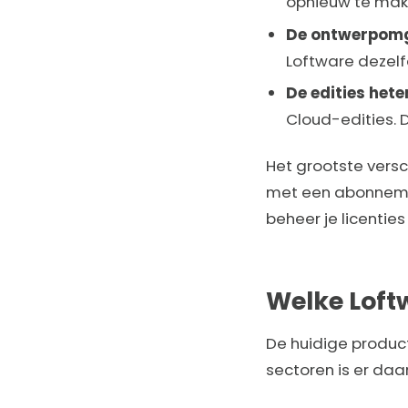
opnieuw te mak
De ontwerpomg
Loftware dezelf
De edities hete
Cloud-edities. 
Het grootste versc
met een abonnemen
beheer je licenties
Welke Loftw
De huidige product
sectoren is er da