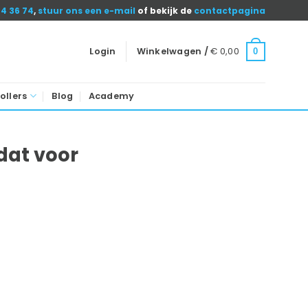
04 36 74
,
stuur ons een e-mail
of bekijk de
contactpagina
Login
Winkelwagen /
€
0,00
0
ollers
Blog
Academy
dat voor