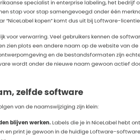
kaanse specialist in enterprise labeling, het bedrijf ov
jnen stap voor stap samengevoegd onder één merkna
 “NiceLabel kopen” komt dus uit bij Loftware-licentie
ijk voor verwarring. Veel gebruikers kennen de software 
 en zien plots een andere naam op de website van de 
 ontwerpomgeving en de bestandsformaten zijn echte
ware wordt onder de nieuwe naam gewoon actief doo
m, zelfde software
lgen van de naamswijziging zijn klein:
den blijven werken.
Labels die je in NiceLabel hebt on
 en print je gewoon in de huidige Loftware-software.