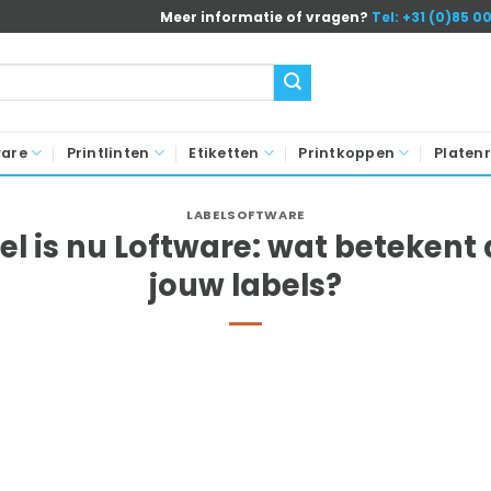
Meer informatie of vragen?
Tel: +31 (0)85 0
ware
Printlinten
Etiketten
Printkoppen
Platenr
LABELSOFTWARE
el is nu Loftware: wat betekent 
jouw labels?