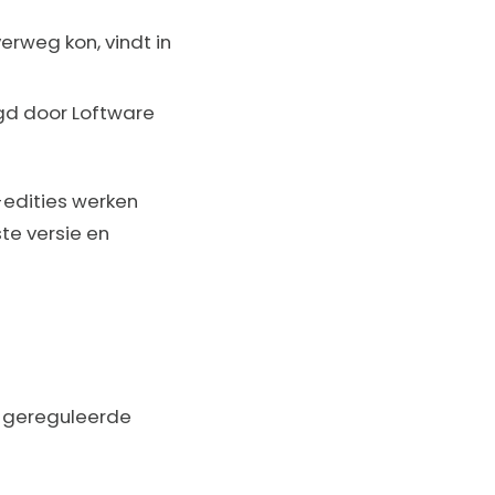
rweg kon, vindt in
gd door Loftware
d-edities werken
te versie en
r gereguleerde