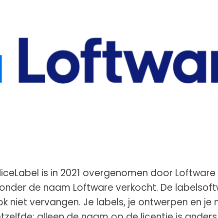
NiceLabel is in 2021 overgenomen door Loftware
onder de naam Loftware verkocht. De labelsoftwa
 niet vervangen. Je labels, je ontwerpen en je
etzelfde; alleen de naam op de licentie is ander