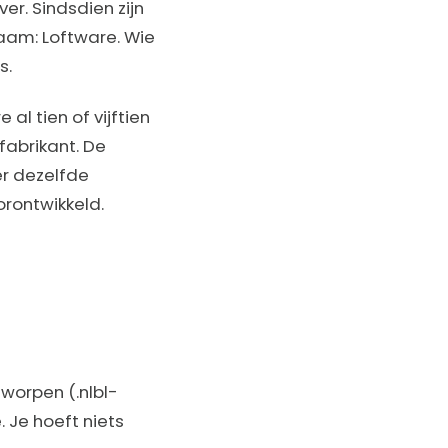
er. Sindsdien zijn
am: Loftware. Wie
s.
al tien of vijftien
fabrikant. De
r dezelfde
rontwikkeld.
tworpen (.nlbl-
 Je hoeft niets