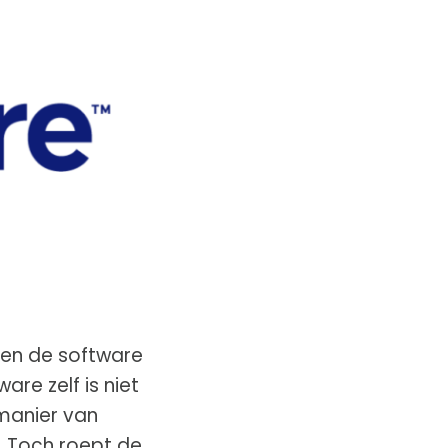
 en de software
re zelf is niet
 manier van
s. Toch roept de