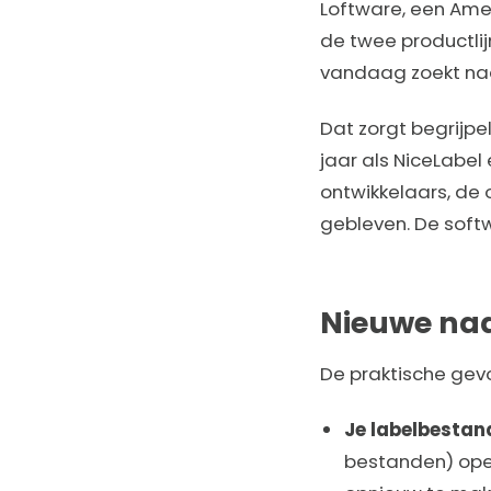
Loftware, een Ameri
de twee productli
vandaag zoekt naar
Dat zorgt begrijpel
jaar als NiceLabel
ontwikkelaars, de
gebleven. De soft
Nieuwe naa
De praktische gevo
Je labelbestan
bestanden) open