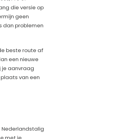
ang die versie op
ermijn geen
rs dan problemen
de beste route af
 dan een nieuwe
ij je aanvraag
n plaats van een
t Nederlandstalig
ie met je