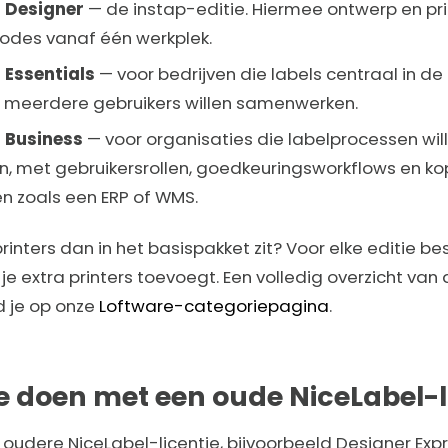
 Designer
— de instap-editie. Hiermee ontwerp en pri
odes vanaf één werkplek.
 Essentials
— voor bedrijven die labels centraal in de 
 meerdere gebruikers willen samenwerken.
 Business
— voor organisaties die labelprocessen wil
, met gebruikersrollen, goedkeuringsworkflows en k
n zoals een ERP of WMS.
rinters dan in het basispakket zit? Voor elke editie be
extra printers toevoegt. Een volledig overzicht van 
nd je op onze
Loftware-categoriepagina
.
e doen met een oude NiceLabel-l
 oudere NiceLabel-licentie, bijvoorbeeld Designer Expr