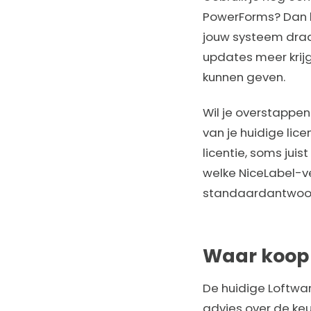
PowerForms? Dan ku
jouw systeem draa
updates meer krij
kunnen geven.
Wil je overstappen
van je huidige lic
licentie, soms juis
welke NiceLabel-ve
standaardantwoo
Waar koop 
De huidige Loftwar
advies over de keu