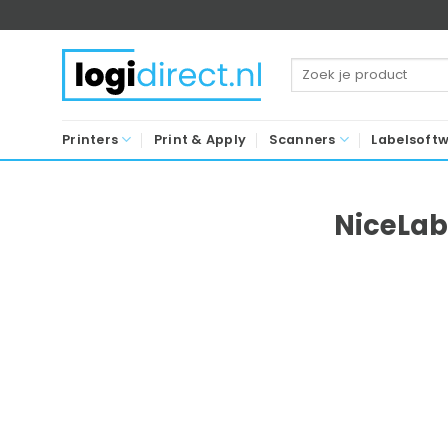
Ga
naar
inhoud
Zoeken
naar:
Printers
Print & Apply
Scanners
Labelsoft
NiceLab