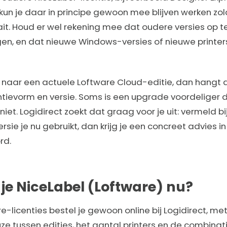
n je daar in principe gewoon mee blijven werken zol
it. Houd er wel rekening mee dat oudere versies op t
gen, en dat nieuwe Windows-versies of nieuwe printe
 naar een actuele Loftware Cloud-editie, dan hangt 
entievorm en versie. Soms is een upgrade voordeliger
t niet. Logidirect zoekt dat graag voor je uit: vermeld b
rsie je nu gebruikt, dan krijg je een concreet advies i
rd.
je NiceLabel (Loftware) nu?
e-licenties bestel je gewoon online bij Logidirect, me
ze tussen edities, het aantal printers en de combinat