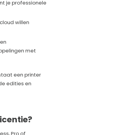
nt je professionele
cloud willen
len
oppelingen met
staat een printer
de edities en
icentie?
ess, Pro of