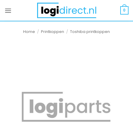
Ga
naar
0
inhoud
Home
/
Printkoppen
/
Toshiba printkoppen