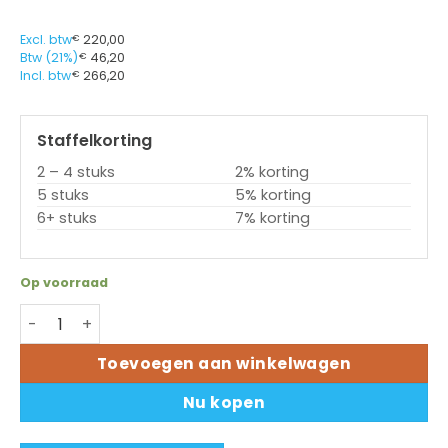
Excl. btw
€
220,00
Btw (21%)
€
46,20
Incl. btw
€
266,20
Staffelkorting
2 – 4 stuks
2% korting
5 stuks
5% korting
6+ stuks
7% korting
Op voorraad
Toshiba printkop 7FM07253000 - BA410T/BA420T - 200d
Toevoegen aan winkelwagen
Nu kopen