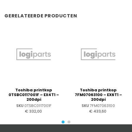
GERELATEERDE PRODUCTEN
Toshiba printkop
Toshiba printkop
0TSBC0117001F – EX4T1 –
7FM07063100 – EX6T1 –
200dpi
200dpi
SKU
0TSBC0117001F
SKU
7FM07063100
€
332,00
€
433,60