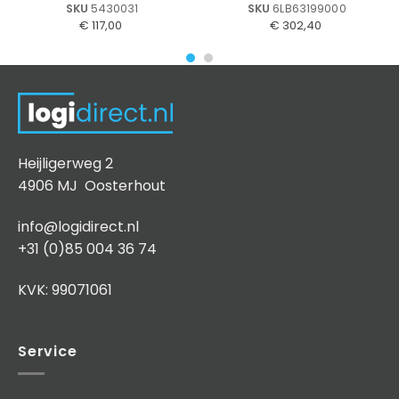
SKU
5430031
SKU
6LB63199000
€
117,00
€
302,40
Heijligerweg 2
4906 MJ Oosterhout
info@logidirect.nl
+31 (0)85 004 36 74
KVK: 99071061
Service