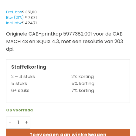
Excl. btw
€
351,00
Btw (21%)
€
73,71
Incl. btw
€
424,71
Originele CAB-printkop 5977382.001 voor de CAB
MACH 4S en SQUIX 4.3, met een resolutie van 203
dpi.
Staffelkorting
2 – 4 stuks
2% korting
5 stuks
5% korting
6+ stuks
7% korting
Op voorraad
CAB printkop 5977382.001 – MACH 4S/SQUIX 4.3 – 203dpi
Toevoegen aan winkelwagen