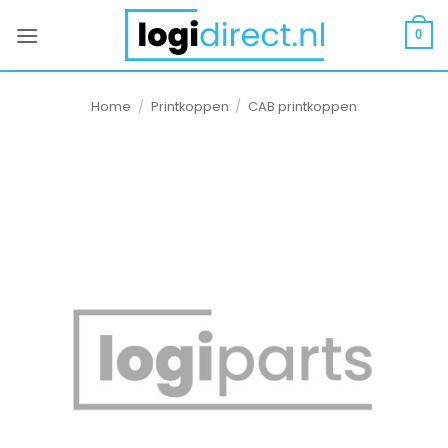
Ga
naar
0
inhoud
Home
/
Printkoppen
/
CAB printkoppen