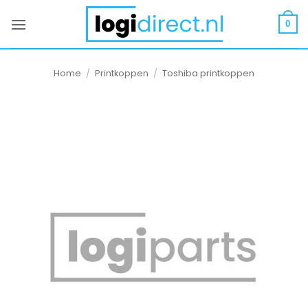
Ga
naar
0
inhoud
Home
/
Printkoppen
/
Toshiba printkoppen