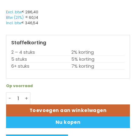
Excl. btw
€
286,40
Btw (21%)
€
60,14
Incl. btw
€
346,54
Staffelkorting
2 – 4 stuks
2% korting
5 stuks
5% korting
6+ stuks
7% korting
Op voorraad
Toshiba printkop 6LB63201000 - BX420T/BX420D/BX430T
Toevoegen aan winkelwagen
Nu kopen