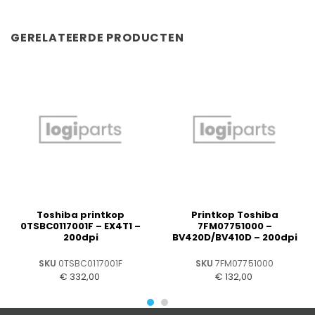
GERELATEERDE PRODUCTEN
Toshiba printkop
Printkop Toshiba
0TSBC0117001F – EX4T1 –
7FM07751000 –
200dpi
BV420D/BV410D – 200dpi
SKU
0TSBC0117001F
SKU
7FM07751000
€
332,00
€
132,00