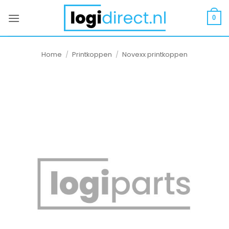
Ga
naar
0
inhoud
Home
/
Printkoppen
/
Novexx printkoppen