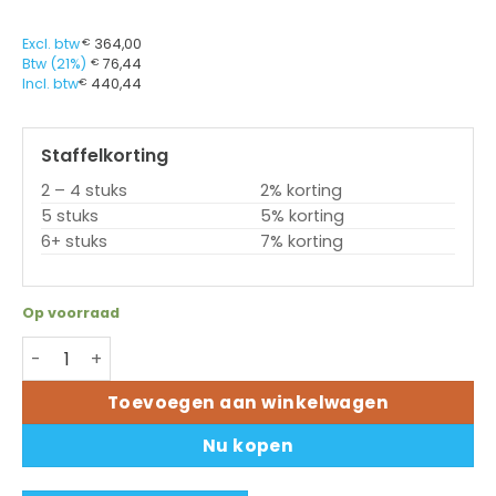
Excl. btw
€
364,00
Btw (21%)
€
76,44
Incl. btw
€
440,44
Staffelkorting
2 – 4 stuks
2% korting
5 stuks
5% korting
6+ stuks
7% korting
Op voorraad
Printkop Novexx XLP514 - 200dpi (A4031) aantal
Toevoegen aan winkelwagen
Nu kopen