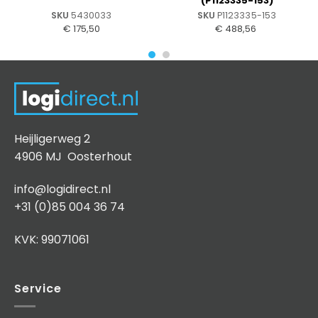
(P1123335-153)
SKU
5430033
SKU
P1123335-153
€
175,50
€
488,56
Heijligerweg 2
4906 MJ Oosterhout
info@logidirect.nl
+31 (0)85 004 36 74
KVK: 99071061
Service