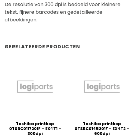
De resolutie van 300 dpi is bedoeld voor kleinere
tekst, fijnere barcodes en gedetailleerde
afbeeldingen.
GERELATEERDE PRODUCTEN
Toshiba printkop
Toshiba printkop
0TSBC0117201F – EX4T1 –
0TSBC0145201F – EX4T2 –
300dpi
600dpi