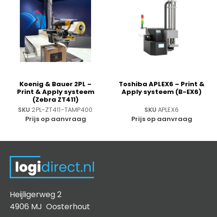
Koenig & Bauer 2PL –
Toshiba APLEX6 – Print &
Print & Apply systeem
Apply systeem (B-EX6)
(Zebra ZT411)
SKU
2PL-ZT411-TAMP400
SKU
APLEX6
Prijs op aanvraag
Prijs op aanvraag
Heijligerweg 2
4906 MJ Oosterhout