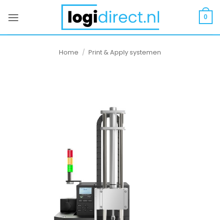
Ga
naar
0
inhoud
Home
/
Print & Apply systemen