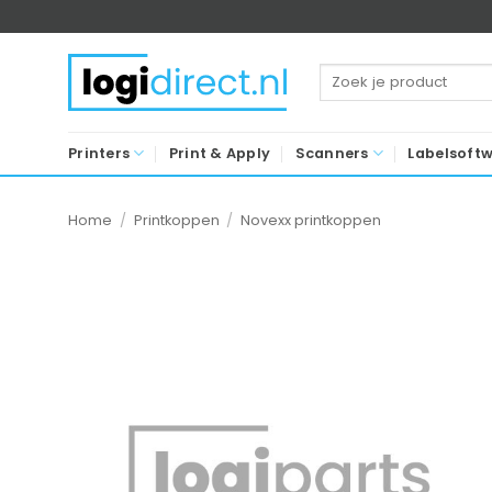
Ga
naar
inhoud
Zoeken
naar:
Printers
Print & Apply
Scanners
Labelsoft
Home
/
Printkoppen
/
Novexx printkoppen