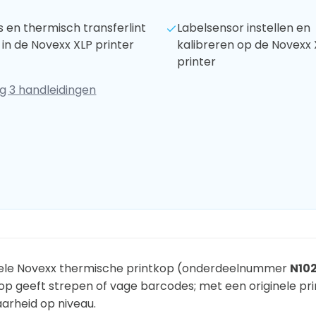
s en thermisch transferlint
Labelsensor instellen en
 in de Novexx XLP printer
kalibreren op de Novexx 
printer
g 3 handleidingen
nele Novexx thermische printkop (onderdeelnummer
N10
op geeft strepen of vage barcodes; met een originele prin
arheid op niveau.