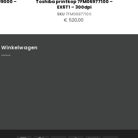
99000 –
Toshiba printkop 7FM06977100 –
EX6T1 – 300dpi
SKU
7FM06977100
€
520,00
Winkelwagen