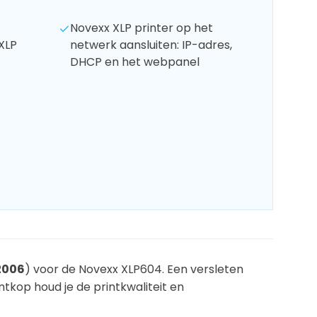
Novexx XLP printer op het
XLP
netwerk aansluiten: IP-adres,
DHCP en het webpanel
2006
) voor de Novexx XLP604. Een versleten
tkop houd je de printkwaliteit en