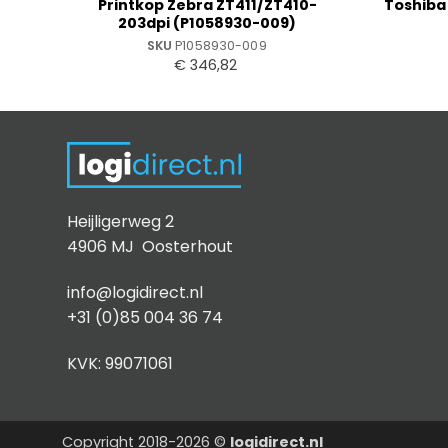
Printkop Zebra ZT411/ZT410-
Toshiba
203dpi (P1058930-009)
SKU
P1058930-009
€
346,82
Heijligerweg 2
4906 MJ Oosterhout
info@logidirect.nl
+31 (0)85 004 36 74
KVK: 99071061
Copyright 2018-2026 ©
logidirect.nl