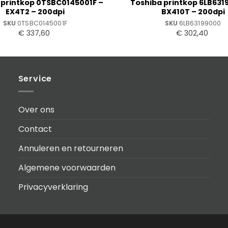
 printkop 0TSBC0145001F –
Toshiba printkop 6LB631
EX4T2 – 200dpi
BX410T – 200dpi
SKU
0TSBC0145001F
SKU
6LB63199000
€
337,60
€
302,40
Service
Over ons
Contact
Annuleren en retourneren
Algemene voorwaarden
Privacyverklaring