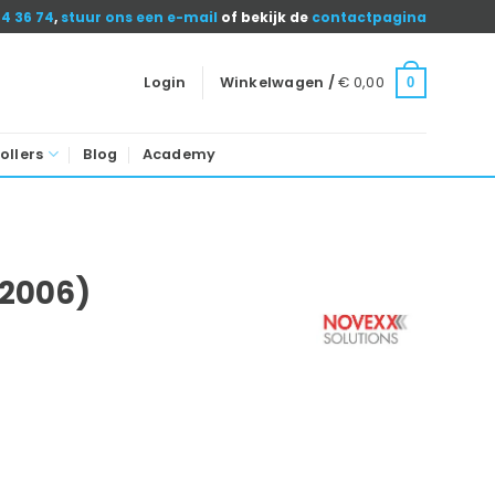
04 36 74
,
stuur ons een e-mail
of bekijk de
contactpagina
Login
Winkelwagen /
€
0,00
0
ollers
Blog
Academy
02006)