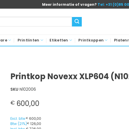
Meer informatie of vragen?
Tel: +31 (0)85 0
ware
Printlinten
Etiketten
Printkoppen
Platenr
Printkop Novexx XLP604 (N1
SKU
N102006
600,00
€
Excl. btw
€
600,00
Btw (21%)
€
126,00
Incl. btw
€
726,00