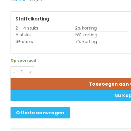
Staffelkorting
2 – 4 stuks
2% korting
5 stuks
5% korting
6+ stuks
7% korting
Op voorraad
Printkop Novexx XLP604 (N102006) aantal
Toevoegen aan 
Nu ko
Offerte aanvragen