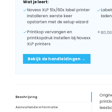
Wat je leert:
Novexx XLP 51x/60x label printer
Label
installeren: eerste keer
laden
opstarten met de setup wizard
Printkop vervangen en
en no
printkopdruk instellen bij Novexx
XLP printers
Bekijk de handleidingen →
Origi
Beschrijving
printk
leesba
Aanvullende informatie