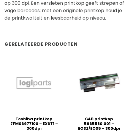
op 300 dpi. Een versleten printkop geeft strepen of
vage barcodes; met een originele printkop houd je
de printkwaliteit en leesbaarheid op niveau.
GERELATEERDE PRODUCTEN
Toshiba printkop
CAB printkop
7FM06977100 – EX6T1 –
5965580.001 –
300dpi
EOS2/EOS5 – 300dpi