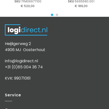
SKU
7FM06977100
SKU
5965580.001
€
520,00
€
189,00
Heijligerweg 2
4906 MJ Oosterhout
info@logidirect.nl
+31 (0)85 004 36 74
KVK: 99071061
Service