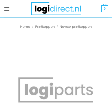
Ga
naar
0
inhoud
Home
/
Printkoppen
/
Novexx printkoppen