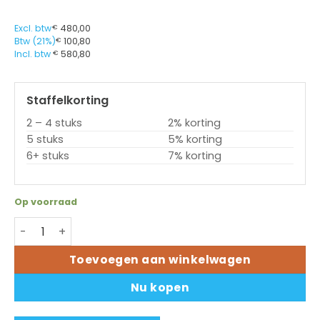
Excl. btw
€
480,00
Btw (21%)
€
100,80
Incl. btw
€
580,80
Staffelkorting
2 – 4 stuks
2% korting
5 stuks
5% korting
6+ stuks
7% korting
Op voorraad
Printkop Novexx XLP514 - 300dpi (A4431) aantal
Toevoegen aan winkelwagen
Nu kopen