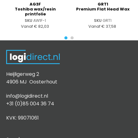
AG3F
GRT1
Toshiba wax/resin
Premium Flat Head Wax
printfolie
SKU
AW1F-1
SKU
GRT1
Vanaf
€
82,03
Vanaf
€
37,58
Heijligerweg 2
4906 MJ Oosterhout
info@logidirect.nl
+31 (0)85 004 36 74
KVK: 99071061