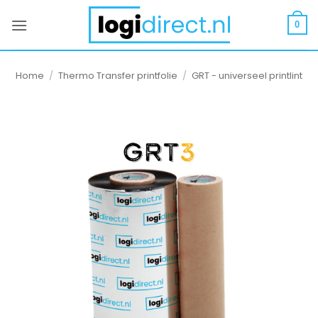
Ga
naar
0
inhoud
Home
/
Thermo Transfer printfolie
/
GRT - universeel printlint