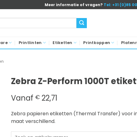
Meer informatie of vragen?
Tel: +31 (0)85 0
ware
Printlinten
Etiketten
Printkoppen
Platenr
en
Zebra Z-Perform 1000T etike
Vanaf
22,71
€
Zebra papieren etiketten (Thermal Transfer) voor in
maat verschillend.