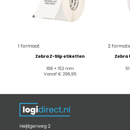
+
+
1 formaat
2 format
Zebra Z-Slip etiketten
Zebra 
168 × 152 mm
5
Vanaf
€
296,95
Heijligerweg 2