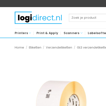
Ga
naar
inhoud
Zoeken
naar:
Printers
Print & Apply
Scanners
Labelsoft
Home
/
Etiketten
/
Verzendetiketten
/
GLS verzendetikett