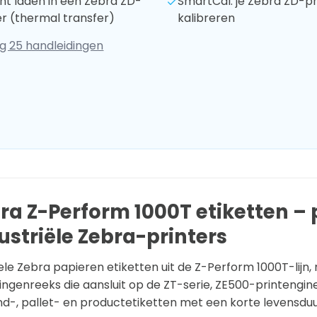
lint laden in een Zebra ZD-
SmartCal: je Zebra ZD-pr
er (thermal transfer)
kalibreren
g 25 handleidingen
ra Z-Perform 1000T etiketten – 
ustriële Zebra-printers
ele Zebra papieren etiketten uit de Z-Perform 1000T-lijn
ngenreeks die aansluit op de ZT-serie, ZE500-printengines
d-, pallet- en productetiketten met een korte levensduu