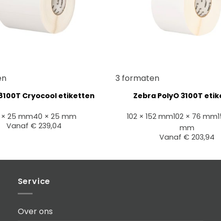
+
en
3 formaten
8100T Cryocool etiketten
Zebra PolyO 3100T etik
1 × 25 mm
40 × 25 mm
102 × 152 mm
102 × 76 mm
1
Vanaf
€
239,04
mm
Vanaf
€
203,94
Service
Over ons