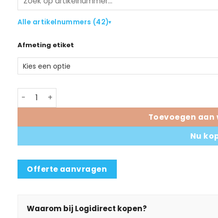
Alle artikelnummers (42)
▾
Afmeting etiket
Zebra Z-Perform 1000T etiketten aantal
Toevoegen aan 
Nu ko
Offerte aanvragen
Waarom bij Logidirect kopen?