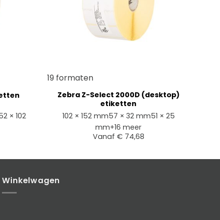
+
19 formaten
Zebra Z-Select 2000D (desktop)
etten
etiketten
52 × 102
102 × 152 mm
57 × 32 mm
51 × 25
mm
+16 meer
Vanaf
€
74,68
Winkelwagen