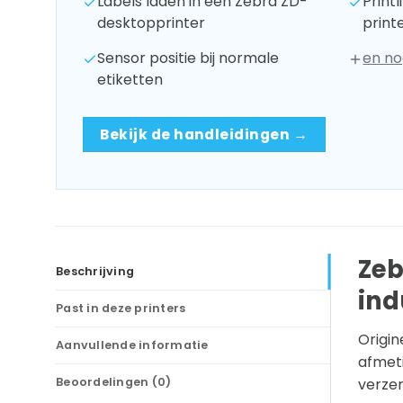
Labels laden in een Zebra ZD-
Print
desktopprinter
print
Sensor positie bij normale
en no
etiketten
Bekijk de handleidingen →
Zeb
Beschrijving
ind
Past in deze printers
Origin
Aanvullende informatie
afmeti
Beoordelingen (0)
verzen