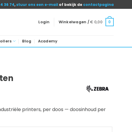
04 36 74
,
stuur ons een e-mail
of bekijk de
contactpagina
Login
Winkelwagen /
€
0,00
0
ollers
Blog
Academy
tten
dustriële printers, per doos — doosinhoud per