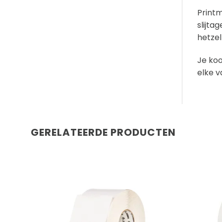
Printm
slijta
hetzel
Je koo
elke v
GERELATEERDE PRODUCTEN