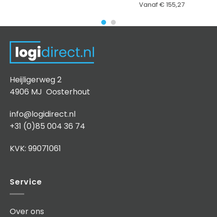
Vanaf
€
155,27
Heijligerweg 2
4906 MJ Oosterhout
info@logidirect.nl
+31 (0)85 004 36 74
KVK: 99071061
Service
Over ons