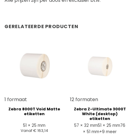
Alle prijzen zijn per doos en exclusief btw.
GERELATEERDE PRODUCTEN
1 formaat
12 formaten
Zebra 8000T Void Matte
Zebra Z-Ultimate 3000T
etiketten
White (desktop)
etiketten
51 × 25 mm
57 × 32 mm
51 × 25 mm
76
Vanaf
€
163,14
× 51 mm
+9 meer