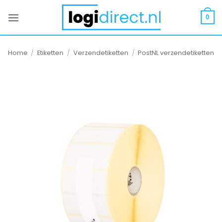
Ga
naar
0
inhoud
Home
/
Etiketten
/
Verzendetiketten
/
PostNL verzendetiketten