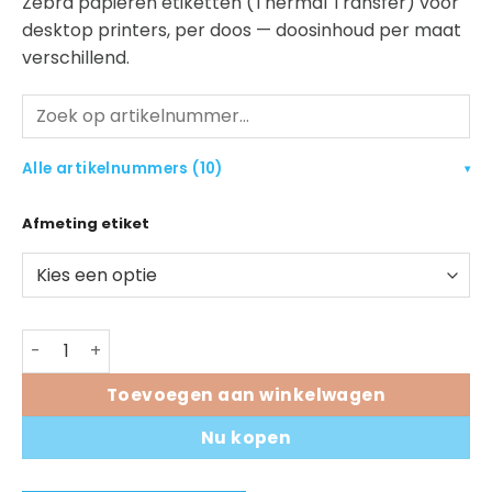
Zebra papieren etiketten (Thermal Transfer) voor
desktop printers, per doos — doosinhoud per maat
verschillend.
Alle artikelnummers (10)
▾
Afmeting etiket
Zebra Z-Perform 1000T (desktop) etiketten aantal
Toevoegen aan winkelwagen
Nu kopen